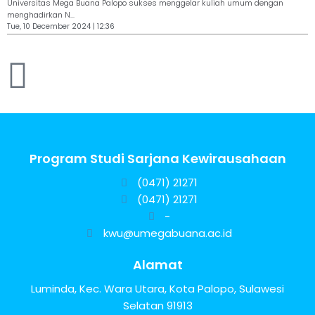
Universitas Mega Buana Palopo sukses menggelar kuliah umum dengan
menghadirkan N...
Tue, 10 December 2024 | 12:36
Program Studi Sarjana Kewirausahaan
(0471) 21271
(0471) 21271
-
kwu@umegabuana.ac.id
Alamat
Luminda, Kec. Wara Utara, Kota Palopo, Sulawesi
Selatan 91913