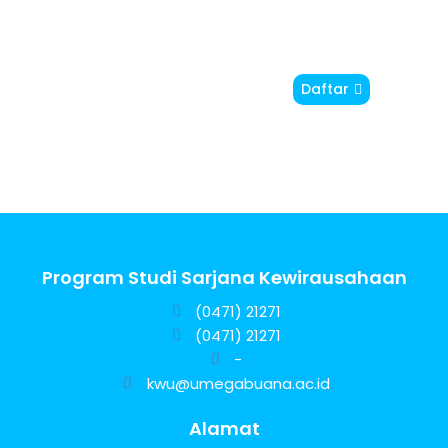
Penerimaan
Daftar
Mahasiswa Baru
Tahun Akademik
2024/2025
Program Studi Sarjana Kewirausahaan
(0471) 21271
(0471) 21271
-
kwu@umegabuana.ac.id
Alamat