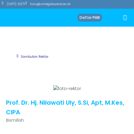
(0471) 21271
kwu@umegabuana.ac.id
Daftar PMB
Sambutan Rektor
Beranda
Sambutan Rektor
Prof. Dr. Hj. Nilawati Uly, S.Si, Apt, M.Kes,
CIPA
Bismillah