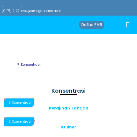
(0471) 21271
kwu@umegabuana.ac.id
Daftar PMB
Konsentrasi
Beranda
Konsentrasi
Konsentrasi
Konsentrasi
Kerajinan Tangan
Konsentrasi
Kuliner